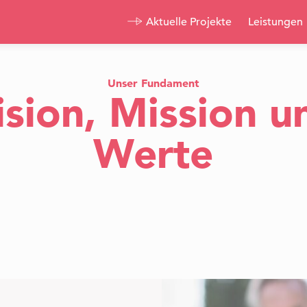
Aktuelle Projekte
Leistungen
Alle Projekte
In Planung
Eigentum
Referenzen
Miete
Unser Fundament
ision, Mission u
Werte