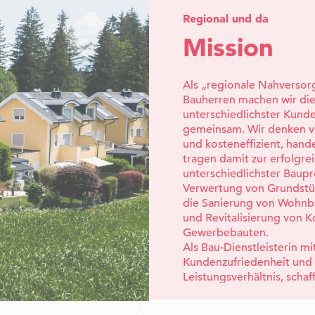
Regional und da
Mission
Als „regionale Nahversorg
Bauherren machen wir di
unterschiedlichster Kund
gemeinsam. Wir denken v
und kosteneffizient, hand
tragen damit zur erfolgr
unterschiedlichster Baupr
Verwertung von Grundstü
die Sanierung von Wohnbau
und Revitalisierung von 
Gewerbebauten.
Als Bau-Dienstleisterin m
Kundenzufriedenheit und 
Leistungsverhältnis, scha
Mehrwerte fürs Leben un