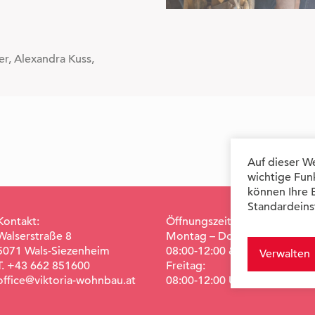
r, Alexandra Kuss,
Auf dieser W
wichtige Fun
können Ihre 
Standardeins
Kontakt:
Öffnungszeiten:
Walserstraße 8
Montag – Donnerstag:
5071 Wals-Siezenheim
08:00-12:00 & 13:00-17:00
Verwalten
T. +43 662 851600
Freitag:
office@viktoria-wohnbau.at
08:00-12:00 Uhr