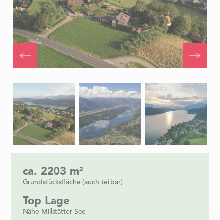
Item
1
of
4
Item
1
ca. 2203 m²
of
Grundstücksfläche (auch teilbar)
4
Top Lage
Nähe Millstätter See