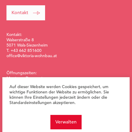
Kontakt
Kontakt:
Walserstraße 8
5071 Wals-Siezenheim
T. +43 662 851600
office@viktoria-wohnbau.at
Öffnungszeiten:
Montag – Donnerstag:
08:00-12:00 & 13:00-17:00
Auf dieser Website werden Cookies gespeichert, um
Freitag:
wichtige Funktionen der Website zu ermöglichen. Sie
08:00-12:00 Uhr
können Ihre Einstellungen jederzeit ändern oder die
Standardeinstellungen akzeptieren.
Verwalten