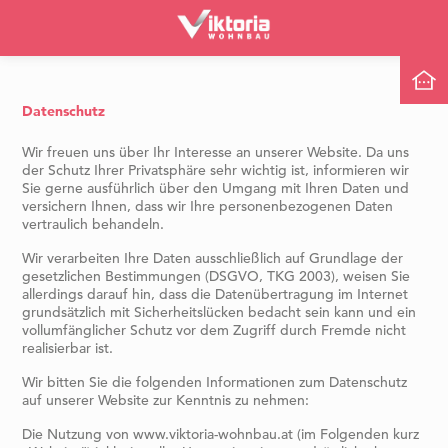
Aktuelle Projekte
Datenschutz
Alle Projekte
Leistungen
Wir freuen uns über Ihr Interesse an unserer Website. Da uns
der Schutz Ihrer Privatsphäre sehr wichtig ist, informieren wir
Eigentum
Sie gerne ausführlich über den Umgang mit Ihren Daten und
Über uns
versichern Ihnen, dass wir Ihre personenbezogenen Daten
Miete
vertraulich behandeln.
In Planung
Karriere
Wir verarbeiten Ihre Daten ausschließlich auf Grundlage der
Referenzen
gesetzlichen Bestimmungen (DSGVO, TKG 2003), weisen Sie
allerdings darauf hin, dass die Datenübertragung im Internet
Kontakt
grundsätzlich mit Sicherheitslücken bedacht sein kann und ein
vollumfänglicher Schutz vor dem Zugriff durch Fremde nicht
realisierbar ist.
Wir bitten Sie die folgenden Informationen zum Datenschutz
auf unserer Website zur Kenntnis zu nehmen:
Die Nutzung von www.viktoria-wohnbau.at (im Folgenden kurz