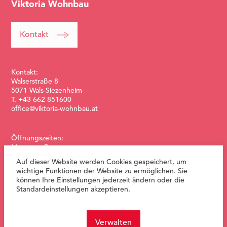
Viktoria Wohnbau
Kontakt
Kontakt:
Walserstraße 8
5071 Wals-Siezenheim
T. +43 662 851600
office@viktoria-wohnbau.at
Öffnungszeiten:
Montag – Donnerstag:
08:00-12:00 & 13:00-17:00
Auf dieser Website werden Cookies gespeichert, um
Freitag:
wichtige Funktionen der Website zu ermöglichen. Sie
08:00-12:00 Uhr
können Ihre Einstellungen jederzeit ändern oder die
Standardeinstellungen akzeptieren.
Verwalten