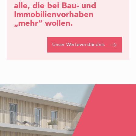
alle, die bei Bau- und
Immobilienvorhaben
„mehr“ wollen.
Unser Werteverständnis