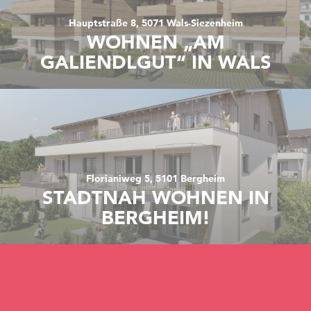
Hauptstraße 8, 5071 Wals-Siezenheim
WOHNEN „AM
GALIENDLGUT“ IN WALS
Florianiweg 5, 5101 Bergheim
STADTNAH WOHNEN IN
BERGHEIM!